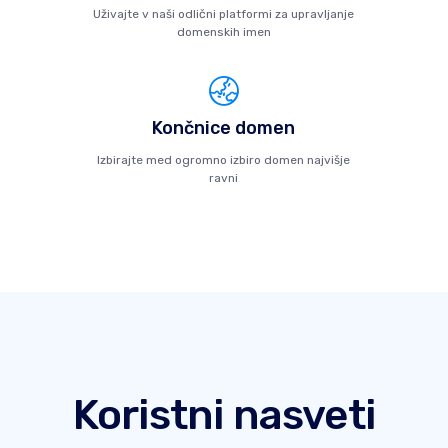
Uživajte v naši odlični platformi za upravljanje
domenskih imen
Končnice domen
Izbirajte med ogromno izbiro domen najvišje
ravni
Koristni nasveti