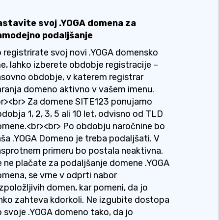
astavite svoj .YOGA domena za
amodejno podaljšanje
 registrirate svoj novi .YOGA domensko
e, lahko izberete obdobje registracije –
sovno obdobje, v katerem registrar
ranja domeno aktivno v vašem imenu.
br><br> Za domene SITE123 ponujamo
dobja 1, 2, 3, 5 ali 10 let, odvisno od TLD
omene.<br><br> Po obdobju naročnine bo
ša .YOGA Domeno je treba podaljšati. V
sprotnem primeru bo postala neaktivna.
 ne plačate za podaljšanje domene .YOGA
mena, se vrne v odprti nabor
zpoložljivih domen, kar pomeni, da jo
hko zahteva kdorkoli. Ne izgubite dostopa
 svoje .YOGA domeno tako, da jo