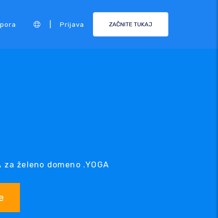
|
pora
Prijava
ZAČNITE TUKAJ
GA za želeno domeno .YOGA
e