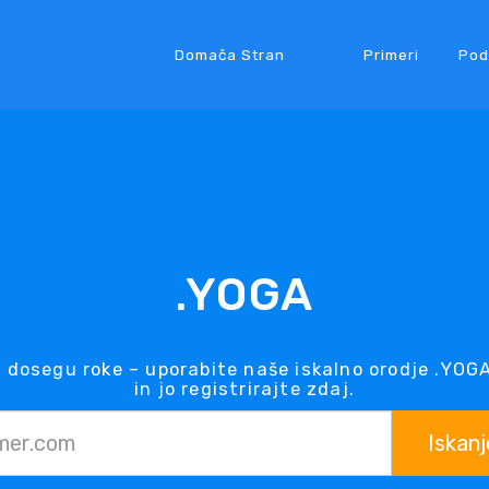
Domača Stran
Primeri
Pod
.YOGA
dosegu roke – uporabite naše iskalno orodje .YO
in jo registrirajte zdaj.
Iskanj