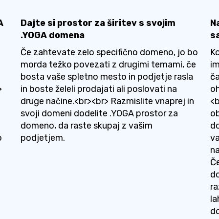
A
Dajte si prostor za širitev s svojim
N
.YOGA domena
s
Če zahtevate zelo specifično domeno, jo bo
Ko
morda težko povezati z drugimi temami, če
im
bosta vaše spletno mesto in podjetje rasla
ča
>
in boste želeli prodajati ali poslovati na
oh
druge načine.<br><br> Razmislite vnaprej in
<
svoji domeni dodelite .YOGA prostor za
ob
domeno, da raste skupaj z vašim
d
o
podjetjem.
va
na
Če
do
ra
la
do