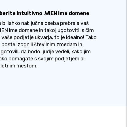
zberite intuitivno .WIEN ime domene
 bi lahko naključna oseba prebrala vaš
IEN ime domene in takoj ugotoviti, s čim
 vaše podjetje ukvarja, to je idealno! Tako
 boste izognili številnim zmedam in
gotovili, da bodo ljudje vedeli, kako jim
hko pomagate s svojim podjetjem ali
pletnim mestom.