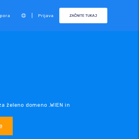
|
pora
Prijava
ZAČNITE TUKAJ
za želeno domeno .WIEN in
e