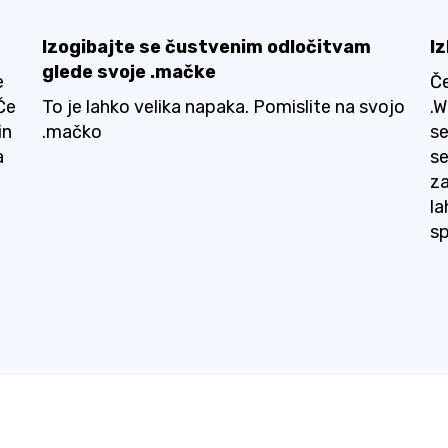
Izogibajte se čustvenim odločitvam
I
glede svoje .mačke
e
Če
Če
To je lahko velika napaka. Pomislite na svojo
.W
in
.mačko
se
a
se
za
la
s