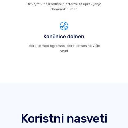
Uživajte v naši odlični platformi za upravljanje
domenskih imen
Končnice domen
Izbirajte med ogromno izbiro domen najvišje
ravni
Koristni nasveti