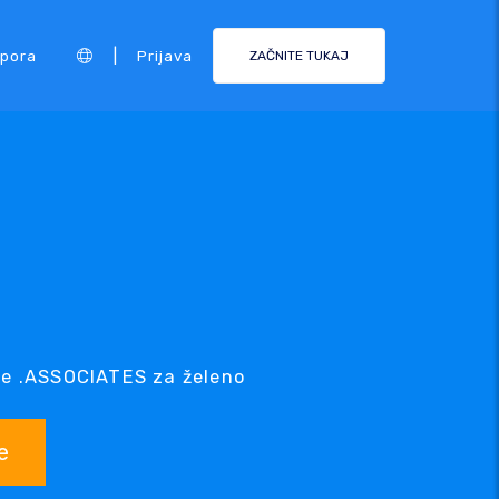
|
pora
Prijava
ZAČNITE TUKAJ
je .ASSOCIATES za želeno
e