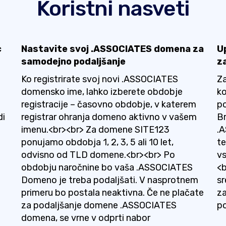
Koristni nasveti
c
Nastavite svoj .ASSOCIATES domena za
U
samodejno podaljšanje
z
Ko registrirate svoj novi .ASSOCIATES
Za
.
domensko ime, lahko izberete obdobje
ko
registracije – časovno obdobje, v katerem
p
di
registrar ohranja domeno aktivno v vašem
Br
imenu.<br><br> Za domene SITE123
.A
ponujamo obdobja 1, 2, 3, 5 ali 10 let,
te
odvisno od TLD domene.<br><br> Po
vs
obdobju naročnine bo vaša .ASSOCIATES
<b
Domeno je treba podaljšati. V nasprotnem
s
primeru bo postala neaktivna. Če ne plačate
za
za podaljšanje domene .ASSOCIATES
po
domena, se vrne v odprti nabor