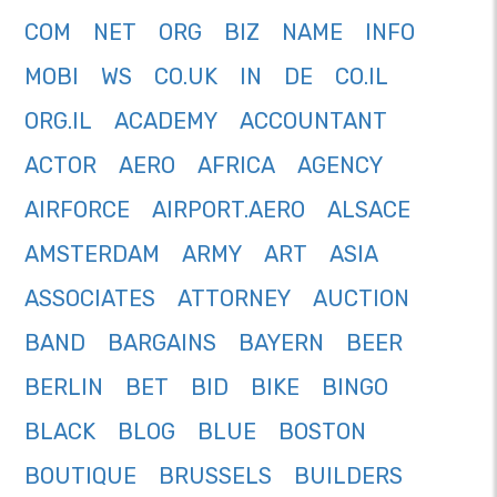
COM
NET
ORG
BIZ
NAME
INFO
MOBI
WS
CO.UK
IN
DE
CO.IL
ORG.IL
ACADEMY
ACCOUNTANT
ACTOR
AERO
AFRICA
AGENCY
AIRFORCE
AIRPORT.AERO
ALSACE
AMSTERDAM
ARMY
ART
ASIA
ASSOCIATES
ATTORNEY
AUCTION
BAND
BARGAINS
BAYERN
BEER
BERLIN
BET
BID
BIKE
BINGO
BLACK
BLOG
BLUE
BOSTON
BOUTIQUE
BRUSSELS
BUILDERS