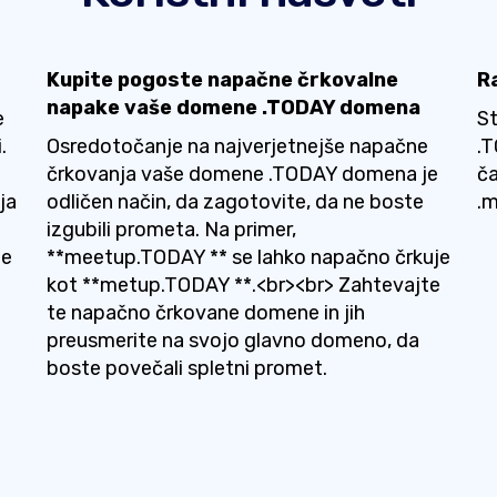
Kupite pogoste napačne črkovalne
R
napake vaše domene .TODAY domena
e
St
.
Osredotočanje na najverjetnejše napačne
.T
črkovanja vaše domene .TODAY domena je
ča
ja
odličen način, da zagotovite, da ne boste
.
izgubili prometa. Na primer,
je
**meetup.TODAY ** se lahko napačno črkuje
kot **metup.TODAY **.<br><br> Zahtevajte
te napačno črkovane domene in jih
preusmerite na svojo glavno domeno, da
boste povečali spletni promet.