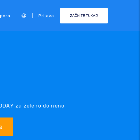
|
pora
Prijava
ZAČNITE TUKAJ
.TODAY za želeno domeno
e