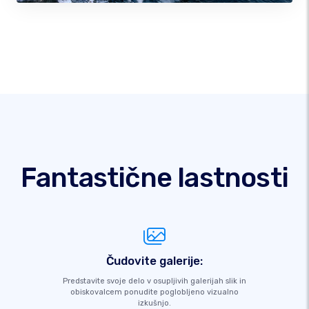
Fantastične lastnosti
Čudovite galerije:
Predstavite svoje delo v osupljivih galerijah slik in
obiskovalcem ponudite poglobljeno vizualno
izkušnjo.