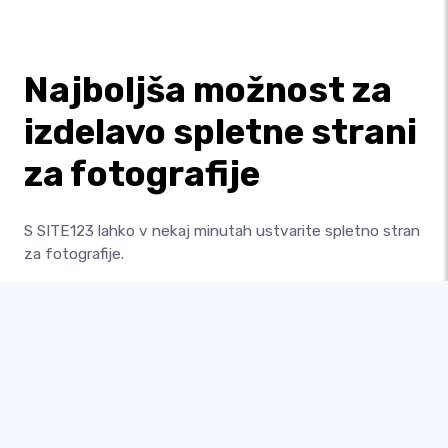
Najboljša možnost za
izdelavo spletne strani
za fotografije
S SITE123 lahko v nekaj minutah ustvarite spletno stran
za fotografije.
Objavljajte svoje posnetke, da jih prodate ali pokažete
svoj talent na svojem spletnem mestu za profesionalno
fotografijo.
Graditelj spletnih strani za fotografije SITE123
zagotavlja fantastične rezultate, saj vam ponuja
številna uporabna orodja, vključno z galerijami,