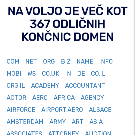
NA VOLJO JE VEČ KOT
367 ODLIČNIH
KONČNIC DOMEN
COM
NET
ORG
BIZ
NAME
INFO
MOBI
WS
CO.UK
IN
DE
CO.IL
ORG.IL
ACADEMY
ACCOUNTANT
ACTOR
AERO
AFRICA
AGENCY
AIRFORCE
AIRPORT.AERO
ALSACE
AMSTERDAM
ARMY
ART
ASIA
ASSOCIATES
ATTORNEY
AUCTION