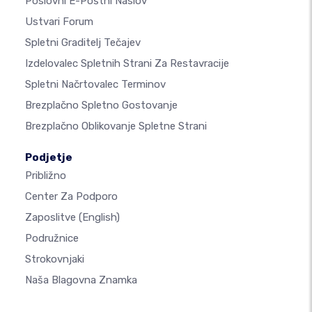
Poslovni E-Poštni Naslov
Ustvari Forum
Spletni Graditelj Tečajev
Izdelovalec Spletnih Strani Za Restavracije
Spletni Načrtovalec Terminov
Brezplačno Spletno Gostovanje
Brezplačno Oblikovanje Spletne Strani
Podjetje
Približno
Center Za Podporo
Zaposlitve
(English)
Podružnice
Strokovnjaki
Naša Blagovna Znamka