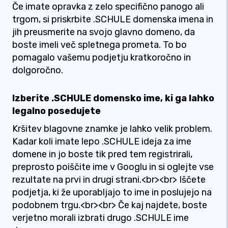
Če imate opravka z zelo specifično panogo ali
trgom, si priskrbite .SCHULE domenska imena in
jih preusmerite na svojo glavno domeno, da
boste imeli več spletnega prometa. To bo
pomagalo vašemu podjetju kratkoročno in
dolgoročno.
Izberite .SCHULE domensko ime, ki ga lahko
legalno posedujete
Kršitev blagovne znamke je lahko velik problem.
Kadar koli imate lepo .SCHULE ideja za ime
domene in jo boste tik pred tem registrirali,
preprosto poiščite ime v Googlu in si oglejte vse
rezultate na prvi in ​​drugi strani.<br><br> Iščete
podjetja, ki že uporabljajo to ime in poslujejo na
podobnem trgu.<br><br> Če kaj najdete, boste
verjetno morali izbrati drugo .SCHULE ime