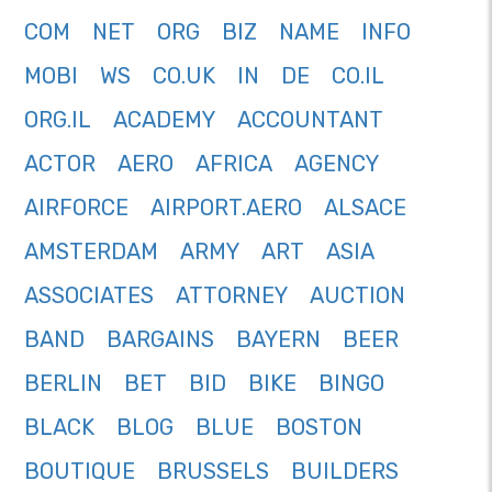
COM
NET
ORG
BIZ
NAME
INFO
MOBI
WS
CO.UK
IN
DE
CO.IL
ORG.IL
ACADEMY
ACCOUNTANT
ACTOR
AERO
AFRICA
AGENCY
AIRFORCE
AIRPORT.AERO
ALSACE
AMSTERDAM
ARMY
ART
ASIA
ASSOCIATES
ATTORNEY
AUCTION
BAND
BARGAINS
BAYERN
BEER
BERLIN
BET
BID
BIKE
BINGO
BLACK
BLOG
BLUE
BOSTON
BOUTIQUE
BRUSSELS
BUILDERS