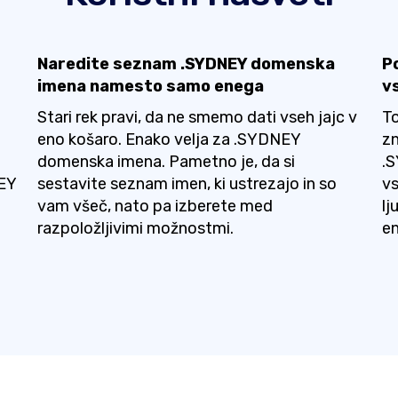
Naredite seznam .SYDNEY domenska
P
imena namesto samo enega
v
Stari rek pravi, da ne smemo dati vseh jajc v
To
eno košaro. Enako velja za .SYDNEY
zn
domenska imena. Pametno je, da si
.
NEY
sestavite seznam imen, ki ustrezajo in so
vs
vam všeč, nato pa izberete med
lj
razpoložljivimi možnostmi.
en