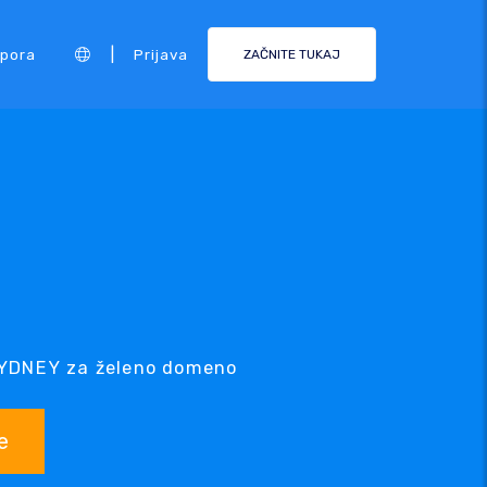
|
pora
Prijava
ZAČNITE TUKAJ
.SYDNEY za želeno domeno
e