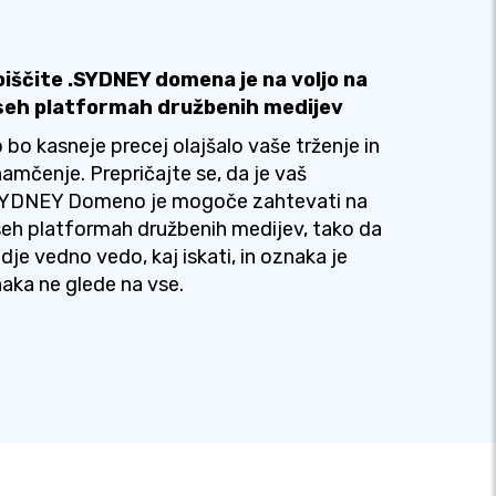
oiščite .SYDNEY domena je na voljo na
seh platformah družbenih medijev
 bo kasneje precej olajšalo vaše trženje in
amčenje. Prepričajte se, da je vaš
SYDNEY Domeno je mogoče zahtevati na
eh platformah družbenih medijev, tako da
udje vedno vedo, kaj iskati, in oznaka je
aka ne glede na vse.