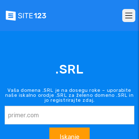
.SRL
Vaša domena .SRL je na dosegu roke – uporabite
naše iskalno orodje .SRL za želeno domeno .SRL in
jo registrirajte zdaj.
Iskanje