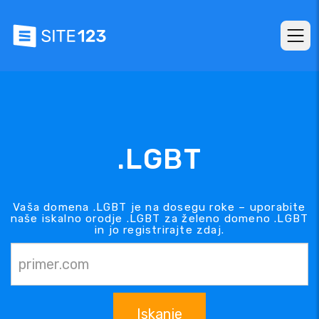
.LGBT
Vaša domena .LGBT je na dosegu roke – uporabite
naše iskalno orodje .LGBT za želeno domeno .LGBT
in jo registrirajte zdaj.
Iskanje