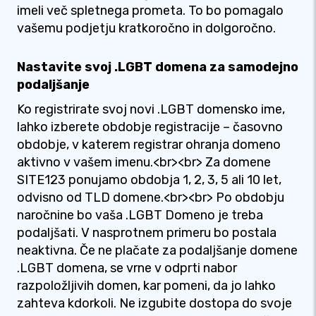
imeli več spletnega prometa. To bo pomagalo
vašemu podjetju kratkoročno in dolgoročno.
Nastavite svoj .LGBT domena za samodejno
podaljšanje
Ko registrirate svoj novi .LGBT domensko ime,
lahko izberete obdobje registracije – časovno
obdobje, v katerem registrar ohranja domeno
aktivno v vašem imenu.<br><br> Za domene
SITE123 ponujamo obdobja 1, 2, 3, 5 ali 10 let,
odvisno od TLD domene.<br><br> Po obdobju
naročnine bo vaša .LGBT Domeno je treba
podaljšati. V nasprotnem primeru bo postala
neaktivna. Če ne plačate za podaljšanje domene
.LGBT domena, se vrne v odprti nabor
razpoložljivih domen, kar pomeni, da jo lahko
zahteva kdorkoli. Ne izgubite dostopa do svoje