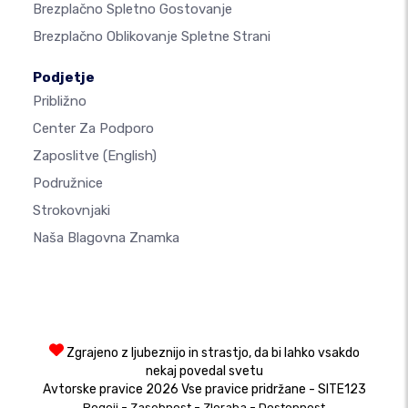
Brezplačno Spletno Gostovanje
Brezplačno Oblikovanje Spletne Strani
Podjetje
Približno
Center Za Podporo
Zaposlitve
(English)
Podružnice
Strokovnjaki
Naša Blagovna Znamka
Zgrajeno z ljubeznijo in strastjo, da bi lahko vsakdo
nekaj povedal svetu
Avtorske pravice 2026 Vse pravice pridržane - SITE123
-
-
-
Pogoji
Zasebnost
Zloraba
Dostopnost