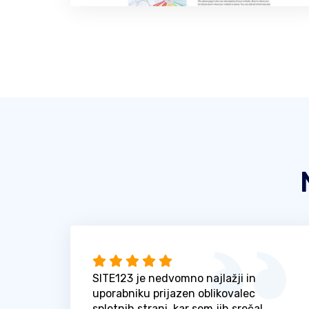
SITE123 je nedvomno najlažji in
uporabniku prijazen oblikovalec
spletnih strani, kar sem jih srečal.