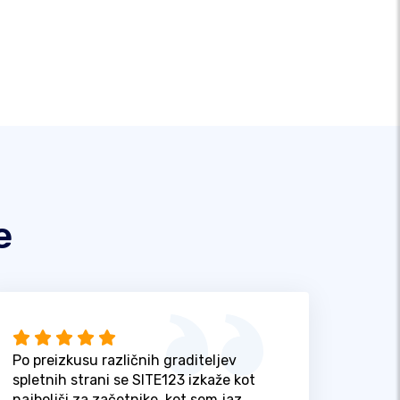
e
Po preizkusu različnih graditeljev
spletnih strani se SITE123 izkaže kot
najboljši za začetnike, kot sem jaz.