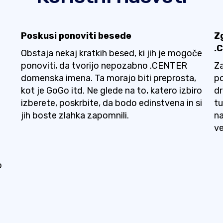
Poskusi ponoviti besede
Z
.
Obstaja nekaj kratkih besed, ki jih je mogoče
ponoviti, da tvorijo nepozabno .CENTER
Za
domenska imena. Ta morajo biti preprosta,
po
kot je GoGo itd. Ne glede na to, katero izbiro
dr
izberete, poskrbite, da bodo edinstvena in si
tu
jih boste zlahka zapomnili.
na
ve
o