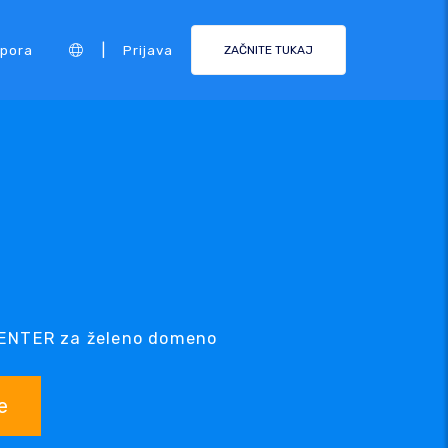
|
pora
Prijava
ZAČNITE TUKAJ
.CENTER za želeno domeno
e