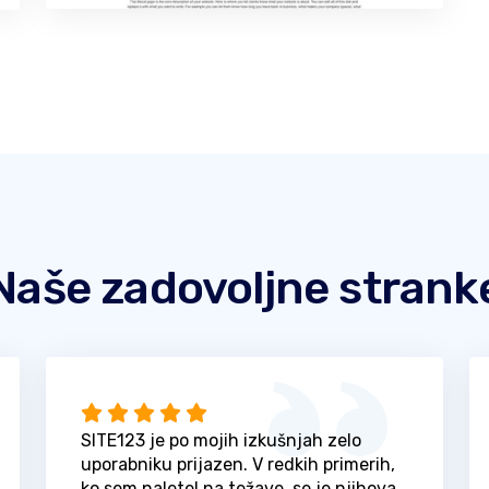
Naše zadovoljne strank
SITE123 je po mojih izkušnjah zelo
uporabniku prijazen. V redkih primerih,
ko sem naletel na težave, se je njihova