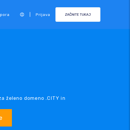
|
pora
Prijava
ZAČNITE TUKAJ
za želeno domeno .CITY in
e