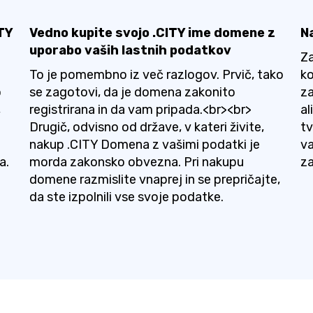
TY
Vedno kupite svojo .CITY ime domene z
N
uporabo vaših lastnih podatkov
Za
To je pomembno iz več razlogov. Prvič, tako
ko
o
se zagotovi, da je domena zakonito
za
,
registrirana in da vam pripada.<br><br>
al
Drugič, odvisno od države, v kateri živite,
t
nakup .CITY Domena z vašimi podatki je
va
a.
morda zakonsko obvezna. Pri nakupu
za
domene razmislite vnaprej in se prepričajte,
da ste izpolnili vse svoje podatke.