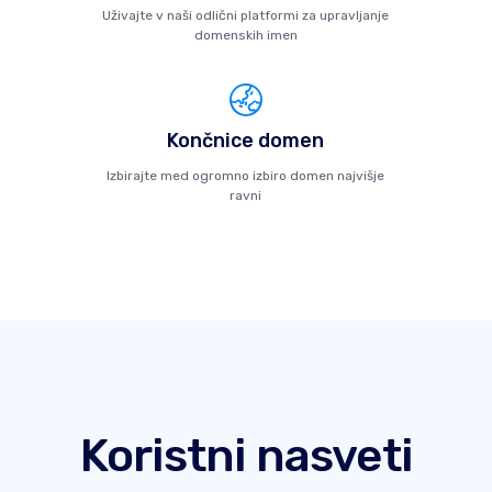
Uživajte v naši odlični platformi za upravljanje
domenskih imen
Končnice domen
Izbirajte med ogromno izbiro domen najvišje
ravni
Koristni nasveti