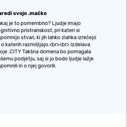
aredi svojo .mačko
kaj je to pomembno? Ljudje imajo
gnitivno pristranskost, pri kateri si
pomnijo stvari, ki jih lahko zlahka izrečejo
i o katerih razmišljajo.<br><br> Izdelava
voje .CITY Takšna domena bo pomagala
šemu podjetju, saj si jo bodo ljudje lažje
pomnili in o njej govorili.