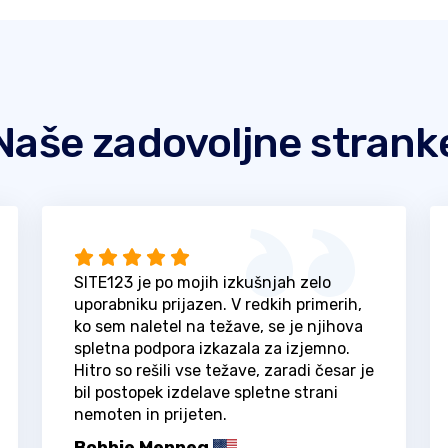
Naše zadovoljne strank
SITE123 je po mojih izkušnjah zelo
uporabniku prijazen. V redkih primerih,
ko sem naletel na težave, se je njihova
spletna podpora izkazala za izjemno.
Hitro so rešili vse težave, zaradi česar je
bil postopek izdelave spletne strani
nemoten in prijeten.
Bobbie Menneg