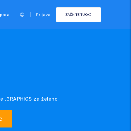
|
pora
Prijava
ZAČNITE TUKAJ
je .GRAPHICS za želeno
e