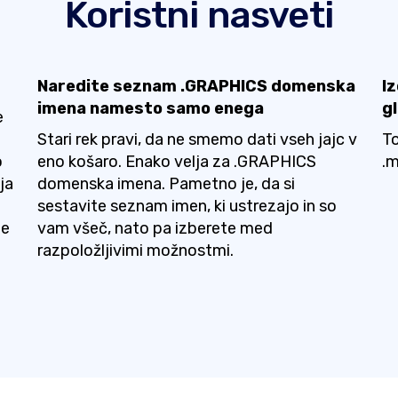
Koristni nasveti
Naredite seznam .GRAPHICS domenska
I
imena namesto samo enega
g
e
Stari rek pravi, da ne smemo dati vseh jajc v
To
o
eno košaro. Enako velja za .GRAPHICS
.
ja
domenska imena. Pametno je, da si
sestavite seznam imen, ki ustrezajo in so
je
vam všeč, nato pa izberete med
razpoložljivimi možnostmi.