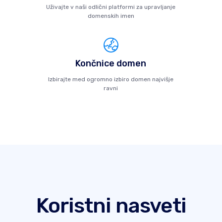
Uživajte v naši odlični platformi za upravljanje
domenskih imen
Končnice domen
Izbirajte med ogromno izbiro domen najvišje
ravni
Koristni nasveti