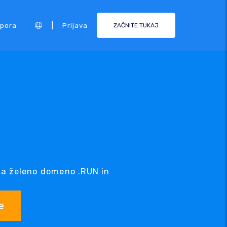
|
pora
Prijava
ZAČNITE TUKAJ
za želeno domeno .RUN in
e