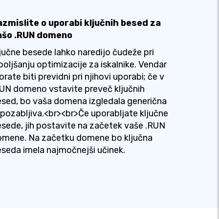
azmislite o uporabi ključnih besed za
ašo .RUN domeno
jučne besede lahko naredijo čudeže pri
boljšanju optimizacije za iskalnike. Vendar
rate biti previdni pri njihovi uporabi; če v
UN domeno vstavite preveč ključnih
sed, bo vaša domena izgledala generična
 pozabljiva.<br><br>Če uporabljate ključne
sede, jih postavite na začetek vaše .RUN
omene. Na začetku domene bo ključna
seda imela najmočnejši učinek.