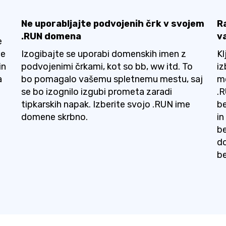
Ne uporabljajte podvojenih črk v svojem
R
.RUN domena
v
e
Če
Izogibajte se uporabi domenskih imen z
Kl
in
podvojenimi črkami, kot so bb, ww itd. To
iz
a
bo pomagalo vašemu spletnemu mestu, saj
mo
se bo izognilo izgubi prometa zaradi
.R
tipkarskih napak. Izberite svojo .RUN ime
be
domene skrbno.
in
be
d
be