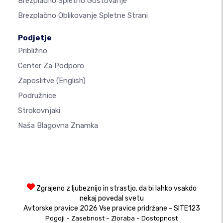
Brezplačno Spletno Gostovanje
Brezplačno Oblikovanje Spletne Strani
Podjetje
Približno
Center Za Podporo
Zaposlitve
(English)
Podružnice
Strokovnjaki
Naša Blagovna Znamka
Zgrajeno z ljubeznijo in strastjo, da bi lahko vsakdo
nekaj povedal svetu
Avtorske pravice 2026 Vse pravice pridržane - SITE123
-
-
-
Pogoji
Zasebnost
Zloraba
Dostopnost