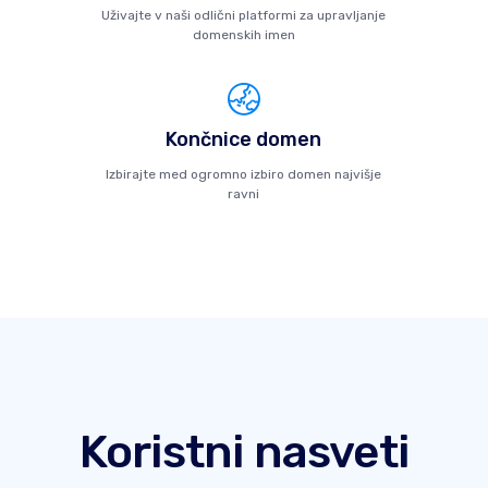
Uživajte v naši odlični platformi za upravljanje
domenskih imen
Končnice domen
Izbirajte med ogromno izbiro domen najvišje
ravni
Koristni nasveti