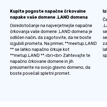
Kupite pogoste napačne črkovalne
I
napake vaše domene .LAND domena
Če
Osredotočanje na najverjetnejše napačne
.L
črkovanja vaše domene .LAND domena je
se
odličen način, da zagotovite, da ne boste
se
izgubili prometa. Na primer, **meetup.LAND
za
** se lahko napačno črkuje kot
la
**metup.LAND **.<br><br> Zahtevajte te
s
napačno črkovane domene in jih
preusmerite na svojo glavno domeno, da
boste povečali spletni promet.