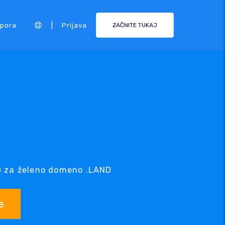
|
pora
Prijava
ZAČNITE TUKAJ
D za želeno domeno .LAND
e