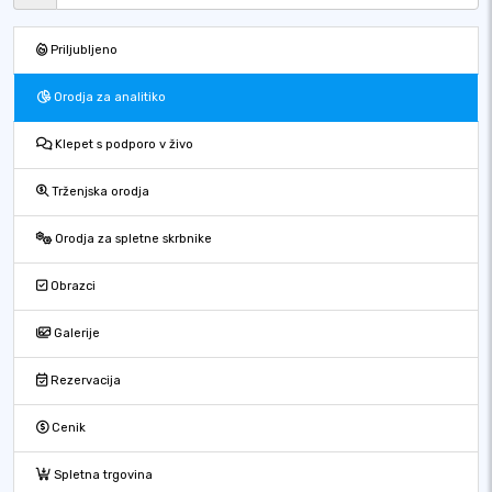
Priljubljeno
Orodja za analitiko
Klepet s podporo v živo
Trženjska orodja
Orodja za spletne skrbnike
Obrazci
Galerije
Rezervacija
Cenik
Spletna trgovina