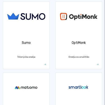
Sumo
OptiMonk
Trženjska orodja
Orodja za analitiko