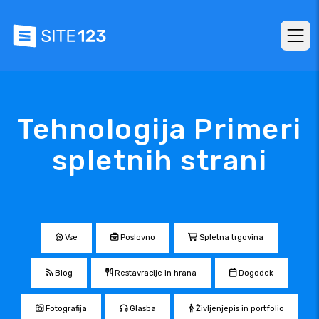
Tehnologija Primeri
spletnih strani
Vse
Poslovno
Spletna trgovina
Blog
Restavracije in hrana
Dogodek
Fotografija
Glasba
Življenjepis in portfolio