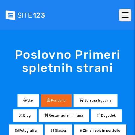
Poslovno Primeri
spletnih strani
Vse
Poslovno
Spletna trgovina
Blog
Restavracije in hrana
Dogodek
Fotografija
Glasba
Življenjepis in portfolio