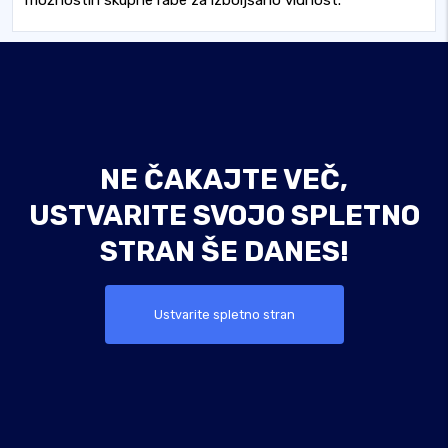
možnostih skupne rabe za izboljšano vidnost.
NE ČAKAJTE VEČ,
USTVARITE SVOJO SPLETNO
STRAN ŠE DANES!
Ustvarite spletno stran