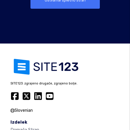
Ustvarite spletno stran
SITE123: zgrajeno drugače, zgrajeno bolje.
Slovenian
Izdelek
Domača Stran