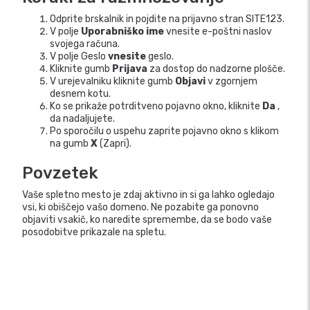
Odprite brskalnik in pojdite na prijavno stran SITE123.
V polje
Uporabniško ime
vnesite e-poštni naslov
svojega računa.
V polje Geslo
vnesite
geslo.
Kliknite gumb
Prijava
za dostop do nadzorne plošče.
V urejevalniku kliknite gumb
Objavi
v zgornjem
desnem kotu.
Ko se prikaže potrditveno pojavno okno, kliknite
Da
,
da nadaljujete.
Po sporočilu o uspehu zaprite pojavno okno s klikom
na gumb
X
(Zapri).
Povzetek
Vaše spletno mesto je zdaj aktivno in si ga lahko ogledajo
vsi, ki obiščejo vašo domeno. Ne pozabite ga ponovno
objaviti vsakič, ko naredite spremembe, da se bodo vaše
posodobitve prikazale na spletu.