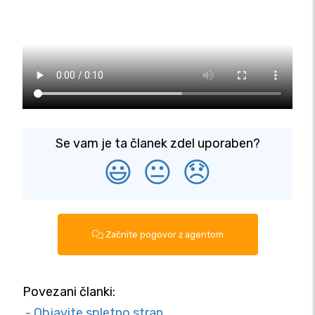
Se vam je ta članek zdel uporaben?
😃
😐
😞
Začnite pogovor z agentom
Povezani članki:
- Objavite spletno stran