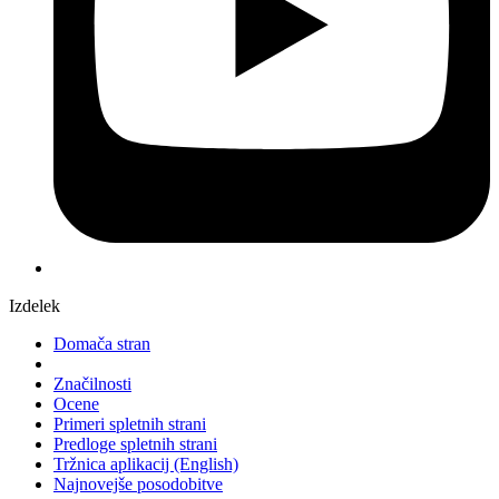
Izdelek
Domača stran
Značilnosti
Ocene
Primeri spletnih strani
Predloge spletnih strani
Tržnica aplikacij
(English)
Najnovejše posodobitve