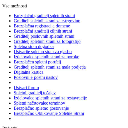
Vse možnosti
Brezplačni graditelj spletnih strani
Graditelj spletnih strani za e-trgovino
Brezplačna registracija domene
Brezplačni graditelj ciljnih strani
Graditelj poslovnih spletnih strani
Graditelj spletnih strani za fotografijo
Spletna stran dogodka
Ustvarite spletno stran za glasbo
Izdelovalec spletnih strani za poroke
Brezplačen spletni portfelj
Graditelj spletnih strani za mala podjetja
Digitalna kartica
Poslovni e-poštni naslov
Ustvari forum
Spletni graditelj tečajev
Izdelovalec spletnih strani za restavracije
Spletni načrtovalec terminov
Brezplačno spletno gostovanje
Brezplačno Oblikovanje Spletne Strani