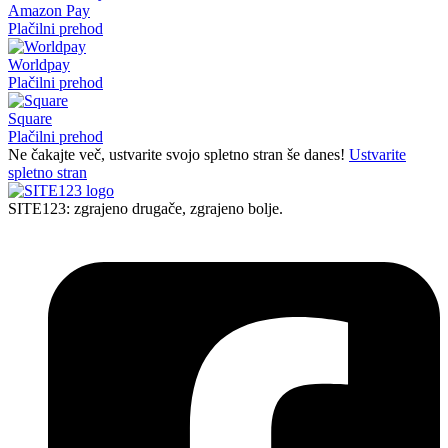
Amazon Pay
Plačilni prehod
Worldpay
Plačilni prehod
Square
Plačilni prehod
Ne čakajte več, ustvarite svojo spletno stran še danes!
Ustvarite
spletno stran
SITE123: zgrajeno drugače, zgrajeno bolje.