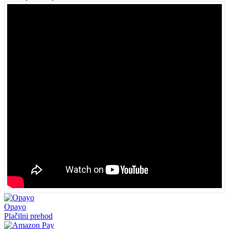
Opayo
Plačilni prehod