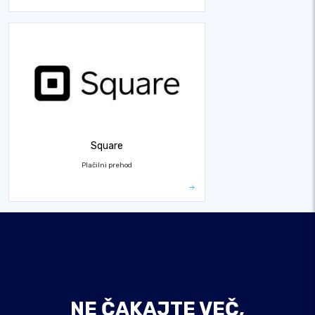
Square
Plačilni prehod
NE ČAKAJTE VEČ,