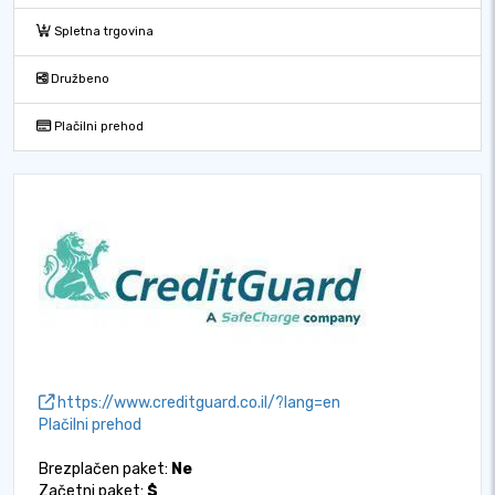
Spletna trgovina
Družbeno
Plačilni prehod
https://www.creditguard.co.il/?lang=en
Plačilni prehod
Brezplačen paket:
Ne
Začetni paket:
$