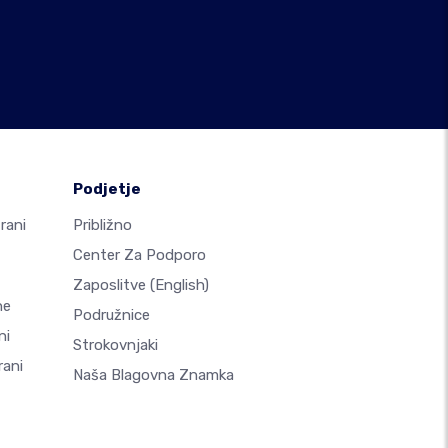
Podjetje
rani
Približno
Center Za Podporo
Zaposlitve
(English)
ne
Podružnice
ni
Strokovnjaki
rani
Naša Blagovna Znamka