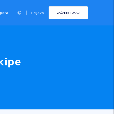
|
pora
Prijava
ZAČNITE TUKAJ
kipe