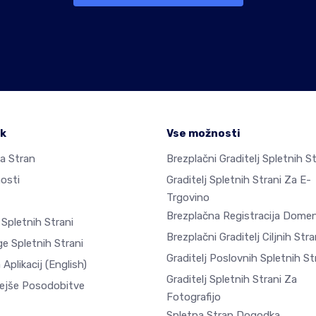
ek
Vse možnosti
a Stran
Brezplačni Graditelj Spletnih St
osti
Graditelj Spletnih Strani Za E-
Trgovino
Brezplačna Registracija Dome
 Spletnih Strani
Brezplačni Graditelj Ciljnih Stra
e Spletnih Strani
Graditelj Poslovnih Spletnih St
 Aplikacij
(English)
Graditelj Spletnih Strani Za
ejše Posodobitve
Fotografijo
Spletna Stran Dogodka