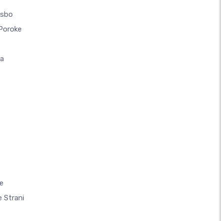
asbo
 Poroke
la
e
 Strani