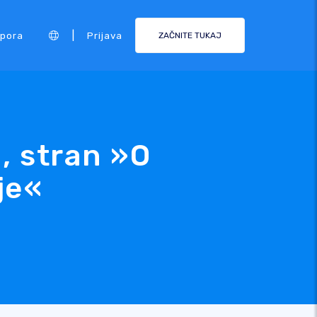
|
pora
Prijava
ZAČNITE TUKAJ
, stran »O
je«