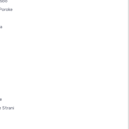
asbo
 Poroke
la
e
 Strani