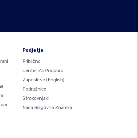
Podjetje
rani
Približno
Center Za Podporo
Zaposlitve
(English)
ne
Podružnice
ni
Strokovnjaki
rani
Naša Blagovna Znamka