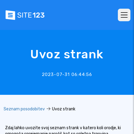
Uvoz strank
2023-07-31 06:44:56
Seznam posodobitev
Uvoz strank
Zdaj lahko uvozite svoj seznam strank v katero koli orodje, ki
omogoča sprejemanje naročil, kot so spletna trgovina,