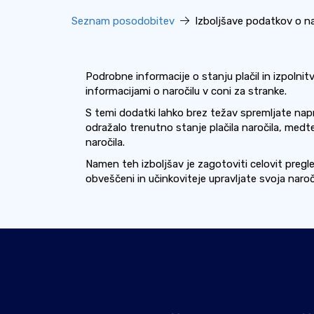
Seznam posodobitev
Izboljšave podatkov o naro
Podrobne informacije o stanju plačil in izpolni
informacijami o naročilu v coni za stranke.
S temi dodatki lahko brez težav spremljate napred
odražalo trenutno stanje plačila naročila, medt
naročila.
Namen teh izboljšav je zagotoviti celovit preg
obveščeni in učinkoviteje upravljate svoja naroči