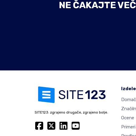
NE ČAKAJTE VEČ
Izdel
Domač
Značiln
SITE123: zgrajeno drugače, zgrajeno bolje.
Ocene
Primeri