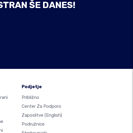
STRAN ŠE DANES!
Podjetje
rani
Približno
Center Za Podporo
Zaposlitve
(English)
ne
Podružnice
ni