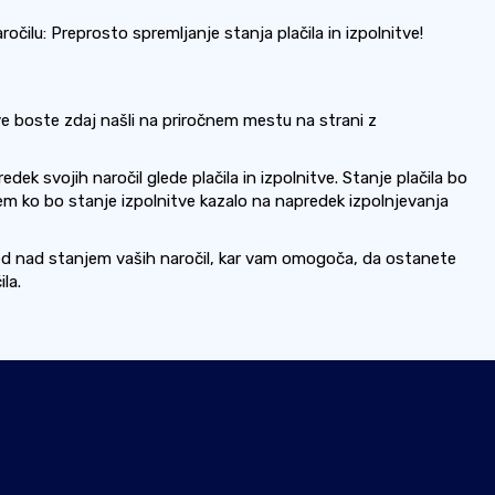
čilu: Preprosto spremljanje stanja plačila in izpolnitve!
tve boste zdaj našli na priročnem mestu na strani z
ek svojih naročil glede plačila in izpolnitve. Stanje plačila bo
em ko bo stanje izpolnitve kazalo na napredek izpolnjevanja
led nad stanjem vaših naročil, kar vam omogoča, da ostanete
la.