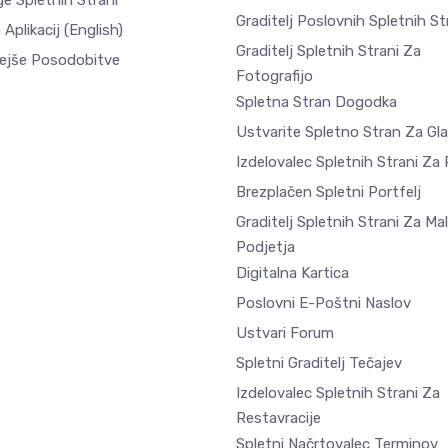
e Spletnih Strani
Graditelj Poslovnih Spletnih St
 Aplikacij
(English)
Graditelj Spletnih Strani Za
ejše Posodobitve
Fotografijo
Spletna Stran Dogodka
Ustvarite Spletno Stran Za Gl
Izdelovalec Spletnih Strani Za
Brezplačen Spletni Portfelj
Graditelj Spletnih Strani Za Ma
Podjetja
Digitalna Kartica
Poslovni E-Poštni Naslov
Ustvari Forum
Spletni Graditelj Tečajev
Izdelovalec Spletnih Strani Za
Restavracije
Spletni Načrtovalec Terminov