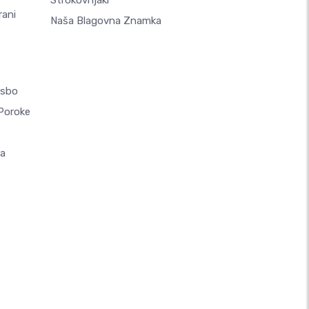
Strokovnjaki
rani
Naša Blagovna Znamka
asbo
 Poroke
la