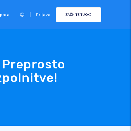
|
pora
Prijava
ZAČNITE TUKAJ
: Preprosto
zpolnitve!