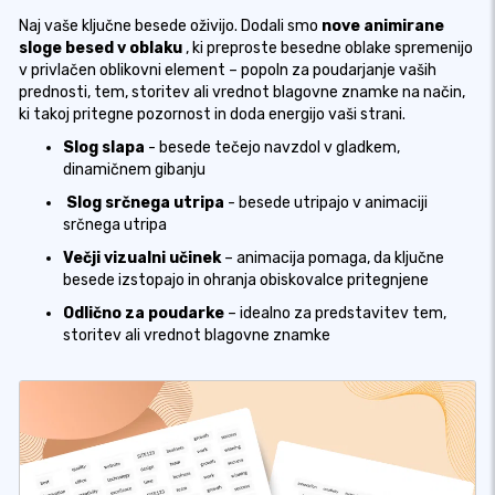
Naj vaše ključne besede oživijo. Dodali smo
nove animirane
sloge besed v oblaku
, ki preproste besedne oblake spremenijo
v privlačen oblikovni element – ​​popoln za poudarjanje vaših
prednosti, tem, storitev ali vrednot blagovne znamke na način,
ki takoj pritegne pozornost in doda energijo vaši strani.
Slog slapa
- besede tečejo navzdol v gladkem,
dinamičnem gibanju
Slog srčnega utripa
- besede utripajo v animaciji
srčnega utripa
Večji vizualni učinek
– animacija pomaga, da ključne
besede izstopajo in ohranja obiskovalce pritegnjene
Odlično za poudarke
– idealno za predstavitev tem,
storitev ali vrednot blagovne znamke