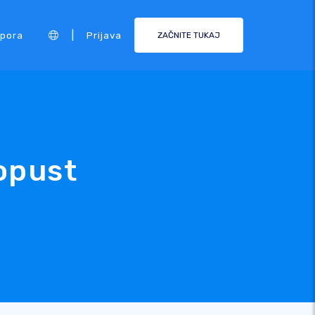
|
pora
Prijava
ZAČNITE TUKAJ
opust