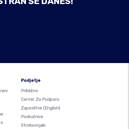
STRAN ŠE DANES!
Podjetje
rani
Približno
Center Za Podporo
Zaposlitve
(English)
ne
Podružnice
ni
Strokovnjaki