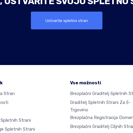
, USTVARITE SVOJO SPLETNO 
Ustvarite spletno stran
ek
Vse možnosti
a Stran
Brezplačni Graditelj Spletnih St
osti
Graditelj Spletnih Strani Za E-
Trgovino
Brezplačna Registracija Dome
 Spletnih Strani
Brezplačni Graditelj Ciljnih Stra
e Spletnih Strani