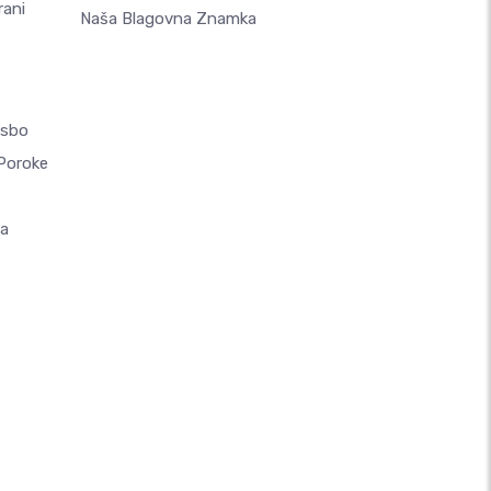
rani
Naša Blagovna Znamka
asbo
 Poroke
la