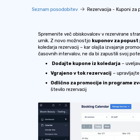
Seznam posodobitev
Rezervacija - Kuponi za 
Spremenite več obiskovalcev v rezervirane stra
urnik. Z novo
možnostjo
kuponov za popust p
koledarja rezervacij – kar olajša izvajanje prom
časovnih intervalov, ne da bi zapustili svoj potek
Dodajte kupone iz koledarja
– uveljav
Vgrajeno v tok rezervacij
– upravljajt
Odlično za promocije in programe z
število rezervacij