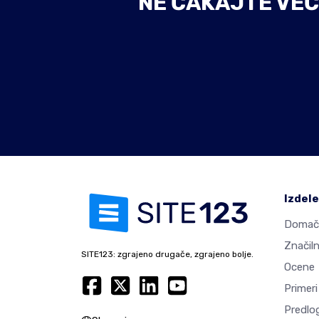
NE ČAKAJTE VEČ
Izdel
Domač
Značiln
SITE123: zgrajeno drugače, zgrajeno bolje.
Ocene
Primeri
Predlog