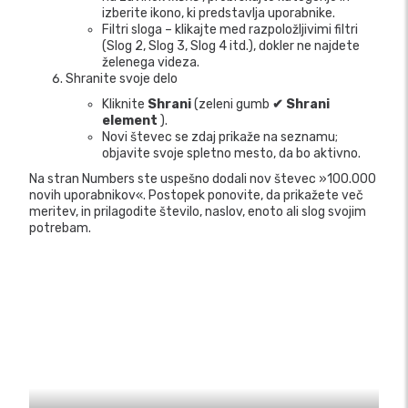
izberite ikono, ki predstavlja uporabnike.
Filtri sloga – klikajte med razpoložljivimi filtri
(Slog 2, Slog 3, Slog 4 itd.), dokler ne najdete
želenega videza.
Shranite svoje delo
Kliknite
Shrani
(zeleni gumb
✔ Shrani
element
).
Novi števec se zdaj prikaže na seznamu;
objavite svoje spletno mesto, da bo aktivno.
Na stran Numbers ste uspešno dodali nov števec »100.000
novih uporabnikov«. Postopek ponovite, da prikažete več
meritev, in prilagodite število, naslov, enoto ali slog svojim
potrebam.