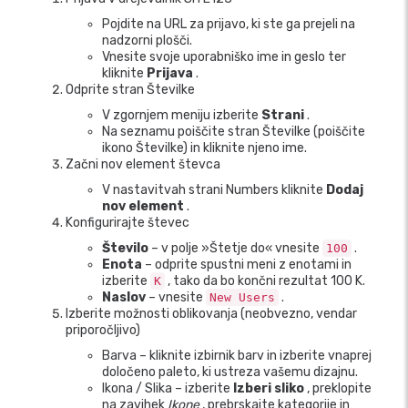
Pojdite na URL za prijavo, ki ste ga prejeli na
nadzorni plošči.
Vnesite svoje uporabniško ime in geslo ter
kliknite
Prijava
.
Odprite stran Številke
V zgornjem meniju izberite
Strani
.
Na seznamu poiščite stran Številke (poiščite
ikono Številke) in kliknite njeno ime.
Začni nov element števca
V nastavitvah strani Numbers kliknite
Dodaj
nov element
.
Konfigurirajte števec
Število
– v polje »Štetje do« vnesite
.
100
Enota
– odprite spustni meni z enotami in
izberite
, tako da bo končni rezultat 100 K.
K
Naslov
– vnesite
.
New Users
Izberite možnosti oblikovanja (neobvezno, vendar
priporočljivo)
Barva – kliknite izbirnik barv in izberite vnaprej
določeno paleto, ki ustreza vašemu dizajnu.
Ikona / Slika – izberite
Izberi sliko
, preklopite
na zavihek
Ikone
, prebrskajte kategorije in