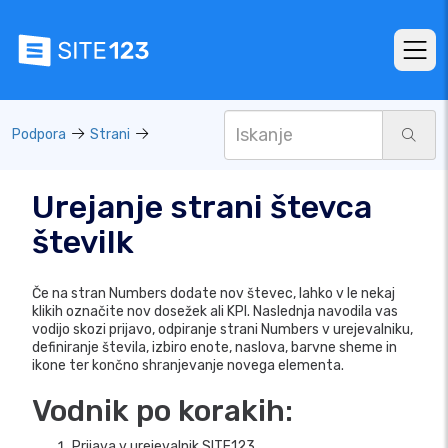
Podpora
Strani
Urejanje strani števca
številk
Če na stran Numbers dodate nov števec, lahko v le nekaj
klikih označite nov dosežek ali KPI. Naslednja navodila vas
vodijo skozi prijavo, odpiranje strani Numbers v urejevalniku,
definiranje števila, izbiro enote, naslova, barvne sheme in
ikone ter končno shranjevanje novega elementa.
Vodnik po korakih:
Prijava v urejevalnik SITE123