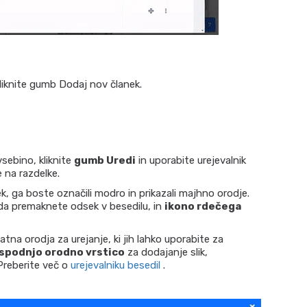
liknite gumb Dodaj nov članek.
sebino, kliknite
gumb Uredi
in uporabite urejevalnik
e na razdelke.
, ga boste označili modro in prikazali majhno orodje.
da premaknete odsek v besedilu, in
ikono rdečega
atna orodja za urejanje, ki jih lahko uporabite za
spodnjo orodno vrstico
za dodajanje slik,
Preberite več o
urejevalniku besedil
.