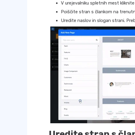
V urejevalniku spletnih mest kliknite
Poiščite stran s člankom na trenut
Uredite naslov in slogan strani. Pre
Uredite stran s čla