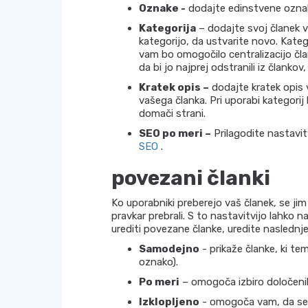
Oznake -
dodajte edinstvene ozna
Kategorija
– dodajte svoj članek v
kategorijo, da ustvarite novo. Kateg
vam bo omogočilo centralizacijo čla
da bi jo najprej odstranili iz člankov
Kratek opis –
dodajte kratek opis 
vašega članka. Pri uporabi kategorij
domači strani.
SEO po meri –
Prilagodite nastavit
SEO
.
povezani članki
Ko uporabniki preberejo vaš članek, se jim
pravkar prebrali. S to nastavitvijo lahko n
urediti povezane članke, uredite naslednj
Samodejno
- prikaže članke, ki tem
oznako).
Po meri
– omogoča izbiro določeni
Izklopljeno
- omogoča vam, da se o