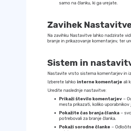
samo na članku, ki ga urejate.
Zavihek Nastavitv
Na zavihku Nastavitve lahko nadzirate vidi
branje in prikazovanje komentarjev, ter ur
Sistem
in
nastavit
Nastavite vrsto sistema komentarjev in iz
Izberete lahko
interne komentarje
ali 
Uredite naslednje nastavitve:
Prikaži število komentarjev
– Od
mesta prikazati, koliko uporabnikov 
Pokažite čas branja članka
– svo
potrebovali za branje članka.
Pokaži sorodne članke
– Odločite 