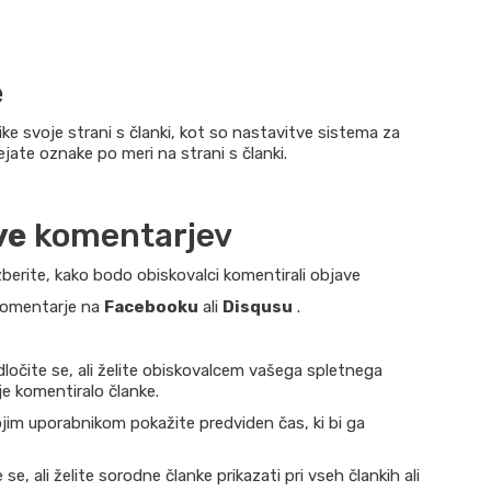
e
ke svoje strani s članki, kot so nastavitve sistema za
ejate oznake po meri na strani s članki.
ve
komentarjev
berite, kako bodo obiskovalci komentirali objave
komentarje na
Facebooku
ali
Disqusu
.
ločite se, ali želite obiskovalcem vašega spletnega
je komentiralo članke.
jim uporabnikom pokažite predviden čas, ki bi ga
se, ali želite sorodne članke prikazati pri vseh člankih ali