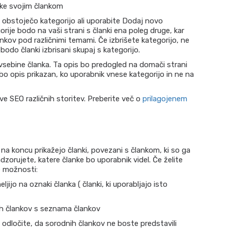
ke svojim člankom
 obstoječo kategorijo ali uporabite Dodaj novo
orije bodo na vaši strani s članki ena poleg druge, kar
nkov pod različnimi temami. Če izbrišete kategorijo, ne
, bodo članki izbrisani skupaj s kategorijo.
vsebine članka. Ta opis bo predogled na domači strani
 bo opis prikazan, ko uporabnik vnese kategorijo in ne na
ve SEO različnih storitev. Preberite več o
prilagojenem
 na koncu prikažejo članki, povezani s člankom, ki so ga
adzorujete, katere članke bo uporabnik videl. Če želite
e možnosti:
eljijo na oznaki članka ( članki, ki uporabljajo isto
h člankov s seznama člankov
dločite, da sorodnih člankov ne boste predstavili