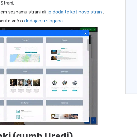
 Strani.
nem seznamu strani ali
jo dodajte kot novo stran
.
berite več o
dodajanju slogana
.
nki (gumb Uredi)