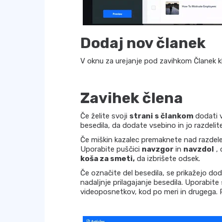
Dodaj nov članek
V oknu za urejanje pod zavihkom Članek k
Zavihek člena
Če želite svoji
strani s člankom
dodati v
besedila, da dodate vsebino in jo razdelit
Če miškin kazalec premaknete nad razdelek
Uporabite puščici
navzgor
in
navzdol
, 
koša za smeti,
da izbrišete odsek.
Če označite del besedila, se prikažejo dod
nadaljnje prilagajanje besedila. Uporabite
videoposnetkov, kod po meri in drugega. 