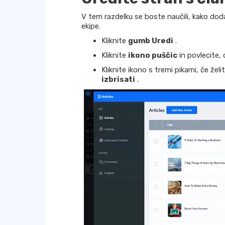
V tem razdelku se boste naučili, kako doda
ekipe.
Kliknite
gumb Uredi
.
Kliknite
ikono puščic
in povlecite,
Kliknite ikono s tremi pikami, če žel
izbrisati
.