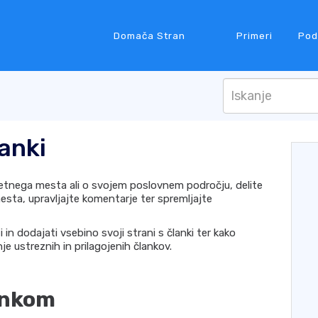
Domača Stran
Primeri
Pod
lanki
etnega mesta ali o svojem poslovnem področju, delite
esta, upravljajte komentarje ter spremljajte
i in dodajati vsebino svoji strani s članki ter kako
je ustreznih in prilagojenih člankov.
ankom