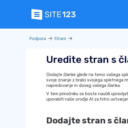
Podpora
Strani
Uredite stran s č
Dodajte članke glede na temo vašega spl
svoje znanje z bralci svojega spletnega m
napredovanje in doseg vašega članka.
V tem priročniku se boste naučili upravljat
uporabiti naše orodje AI za hitro ustvarjan
Dodajte stran s čl