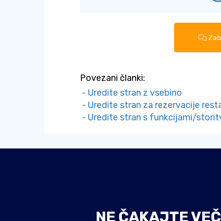
Začn
Povezani članki:
- Uredite stran z vsebino
- Uredite stran za rezervacije rest
- Uredite stran s funkcijami/stori
NE ČAKAJTE VEČ