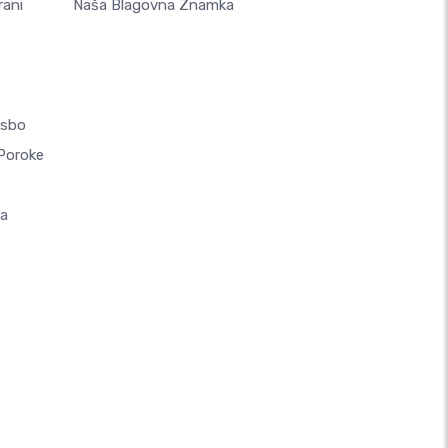
rani
Naša Blagovna Znamka
asbo
 Poroke
la