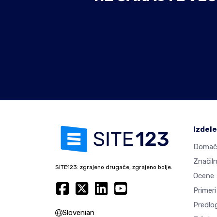
Izdel
Domač
Značiln
SITE123: zgrajeno drugače, zgrajeno bolje.
Ocene
Primeri
Predlog
Slovenian