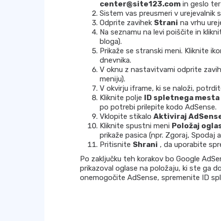
center@site123.com
in geslo ter
Sistem vas preusmeri v urejevalnik s
Odprite zavihek
Strani
na vrhu urej
Na seznamu na levi poiščite in kliknit
bloga).
Prikaže se stranski meni. Kliknite i
dnevnika.
V oknu z nastavitvami odprite zavi
meniju).
V okvirju iframe, ki se naloži, potrdi
Kliknite polje
ID spletnega mesta
po potrebi prilepite kodo AdSense.
Vklopite stikalo
Aktiviraj AdSens
Kliknite spustni meni
Položaj ogla
prikaže pasica (npr. Zgoraj, Spodaj a
Pritisnite
Shrani
, da uporabite sp
Po zaključku teh korakov bo Google AdSens
prikazoval oglase na položaju, ki ste ga dol
onemogočite AdSense, spremenite ID splet