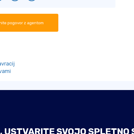
ite pogovor z agentom
avracij
tvami
, USTVARITE SVOJO SPLETNO 