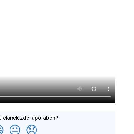
a članek zdel uporaben?

😐
😞