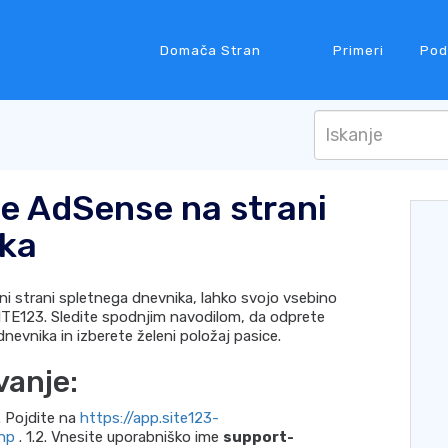
Domača Stran
Primeri
Pod
e AdSense na strani
ika
 strani spletnega dnevnika, lahko svojo vsebino
ITE123. Sledite spodnjim navodilom, da odprete
evnika in izberete želeni položaj pasice.
vanje:
1. Pojdite na
https://app.site123-
php
. 1.2. Vnesite uporabniško ime
support-