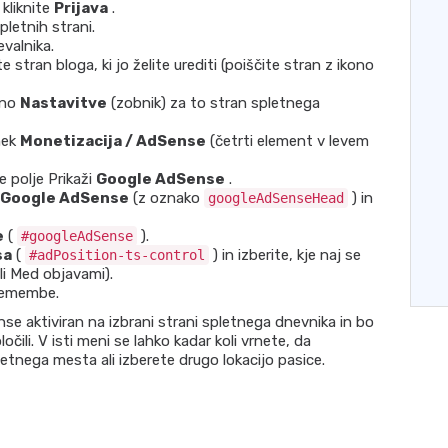
 kliknite
Prijava
.
pletnih strani.
evalnika.
e stran bloga, ki jo želite urediti (poiščite stran z ikono
kono
Nastavitve
(zobnik) za to stran spletnega
hek
Monetizacija / AdSense
(četrti element v levem
te polje Prikaži
Google AdSense
.
 Google AdSense
(z oznako
) in
googleAdSenseHead
e
(
).
#googleAdSense
sa
(
) in izberite, kje naj se
#adPosition-ts-control
li Med objavami).
remembe.
e aktiviran na izbrani strani spletnega dnevnika in bo
očili. V isti meni se lahko kadar koli vrnete, da
nega mesta ali izberete drugo lokacijo pasice.