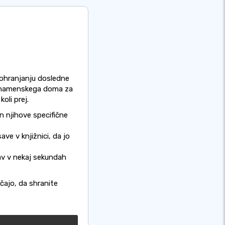
 ohranjanju dosledne
do namenskega doma za
oli prej.
n njihove specifične
ve v knjižnici, da jo
isav v nekaj sekundah
čajo, da shranite