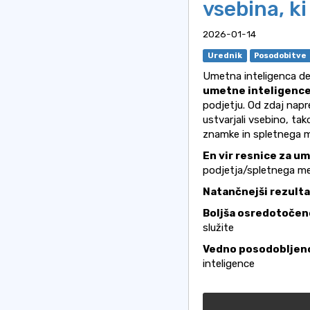
vsebina, k
2026-01-14
Urednik
Posodobitve
Umetna inteligenca de
umetne inteligenc
podjetju. Od zdaj napr
ustvarjali vsebino, tak
znamke in spletnega 
En vir resnice za u
podjetja/spletnega m
Natančnejši rezulta
Boljša osredotočen
služite
Vedno posodobljen
inteligence