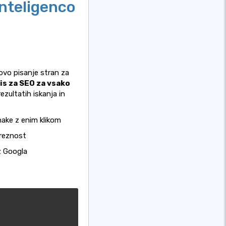
nteligenco
ovo pisanje stran za
is za SEO za vsako
ezultatih iskanja in
nake z enim klikom
treznost
iz Googla