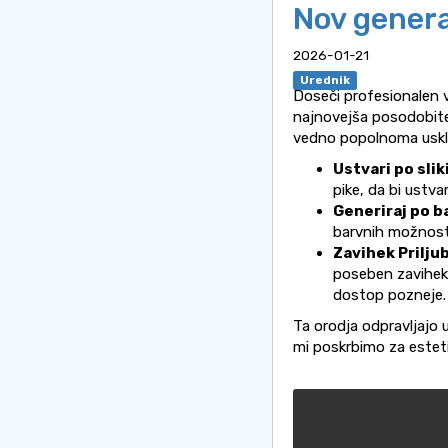
Nov genera
2026-01-21
Urednik
Doseči profesionalen v
najnovejša posodobitev
vedno popolnoma uskl
Ustvari po slik
pike, da bi ustv
Generiraj po b
barvnih možnost
Zavihek Prilju
poseben zavihek P
dostop pozneje.
Ta orodja odpravljajo
mi poskrbimo za esteti