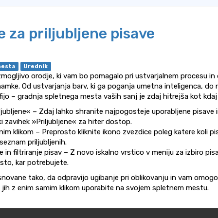
 za priljubljene pisave
mesta
Urednik
zmogljivo orodje, ki vam bo pomagalo pri ustvarjalnem procesu in
namke. Od ustvarjanja barv, ki ga poganja umetna inteligenca, 
ijo – gradnja spletnega mesta vaših sanj je zdaj hitrejša kot kdaj k
ljubljene« – Zdaj lahko shranite najpogosteje uporabljene pisave i
 zavihek »Priljubljene« za hiter dostop.
im klikom – Preprosto kliknite ikono zvezdice poleg katere koli pisa
seznam priljubljenih.
e in filtriranje pisav – Z novo iskalno vrstico v meniju za izbiro p
sto, kar potrebujete.
novane tako, da odpravijo ugibanje pri oblikovanju in vam omogo
in jih z enim samim klikom uporabite na svojem spletnem mestu.