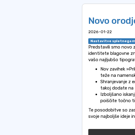
Novo orodje
2026-01-22
Nastavitve spletnega 
Predstavili smo novo 
identitete blagovne z
vašo najljubšo tipograf
Nov zavihek »Pri
teže na namenski
Shranjevanje z en
takoj dodate na 
Izboljšano iskanj
poiščite točno ti
Te posodobitve so zas
svoje najboljše ideje 