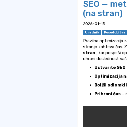
SEO — meta
(na stran)
2026-01-13
Urednik
Posodobitve
Pravilna optimizacija 
stranjo zahteva čas. Z
stran
, kar pospeši op
ohrani doslednost vaš
Ustvarite SEO
Optimizacija n
Boljši odlomki
Prihrani čas
– 