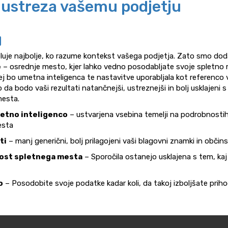
i ustreza vašemu podjetju
luje najbolje, ko razume kontekst vašega podjetja. Zato smo dod
e
– osrednje mesto, kjer lahko vedno posodabljate svoje spletno
ej bo umetna inteligenca te nastavitve uporabljala kot referenco 
o da bodo vaši rezultati natančnejši, ustreznejši in bolj usklajeni s
mesta.
metno inteligenco
– ustvarjena vsebina temelji na podrobnosti
esta
ti
– manj generični, bolj prilagojeni vaši blagovni znamki in občin
ost spletnega mesta
– Sporočila ostanejo usklajena s tem, ka
o
– Posodobite svoje podatke kadar koli, da takoj izboljšate prih