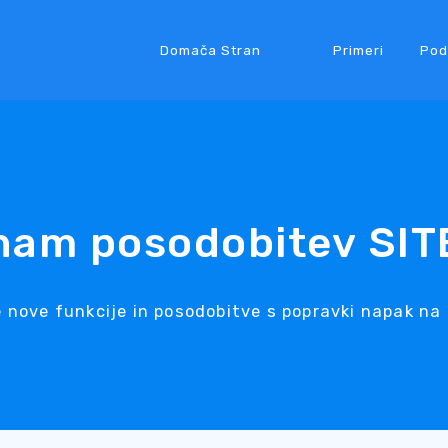
Domača Stran
Primeri
Pod
nam posodobitev SIT
e nove funkcije in posodobitve s popravki napak n