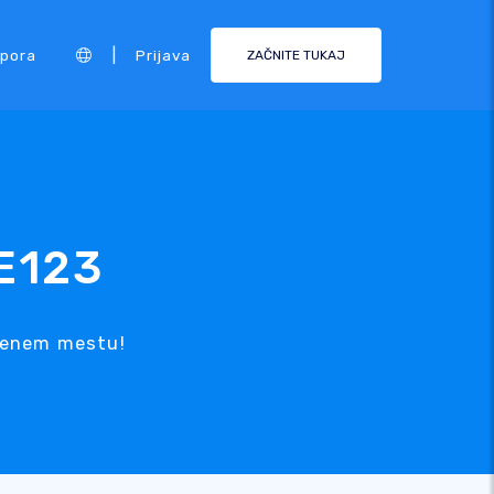
|
pora
Prijava
ZAČNITE TUKAJ
E123
a enem mestu!