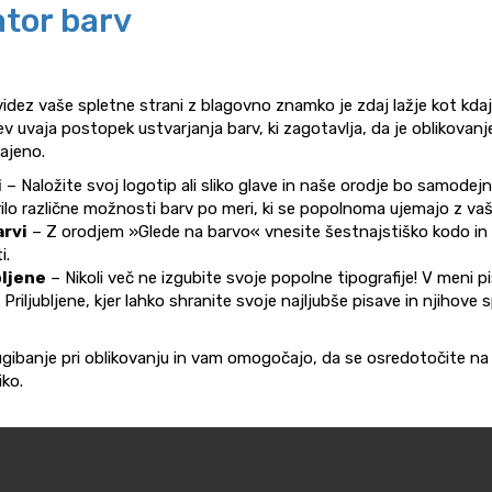
tor barv
idez vaše spletne strani z blagovno znamko je zdaj lažje kot kdaj 
 uvaja postopek ustvarjanja barv, ki zagotavlja, da je oblikovanj
ajeno.
i
– Naložite svoj logotip ali sliko glave in naše orodje bo samodejno
arilo različne možnosti barv po meri, ki se popolnoma ujemajo z v
arvi
– Z orodjem »Glede na barvo« vnesite šestnajstiško kodo in 
i.
bljene
– Nikoli več ne izgubite svoje popolne tipografije! V meni 
riljubljene, kjer lahko shranite svoje najljubše pisave in njihove s
 ugibanje pri oblikovanju in vam omogočajo, da se osredotočite n
ko.