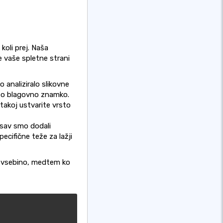
koli prej. Naša
e vaše spletne strani
 analiziralo slikovne
ašo blagovno znamko.
takoj ustvarite vrsto
pisav smo dodali
pecifične teže za lažji
a vsebino, medtem ko