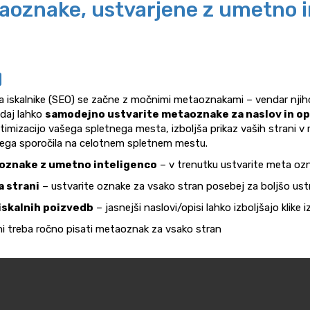
oznake, ustvarjene z umetno i
za iskalnike (SEO) se začne z močnimi metaoznakami – vendar njih
daj lahko
samodejno ustvarite metaoznake za naslov in op
timizacijo vašega spletnega mesta, izboljša prikaz vaših strani v r
ega sporočila na celotnem spletnem mestu.
 oznake z umetno inteligenco
– v trenutku ustvarite meta oz
a strani
– ustvarite oznake za vsako stran posebej za boljšo us
 iskalnih poizvedb
– jasnejši naslovi/opisi lahko izboljšajo klike 
ni treba ročno pisati metaoznak za vsako stran