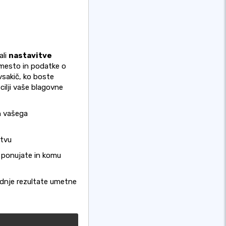
ali
nastavitve
 mesto in podatke o
vsakič, ko boste
 cilji vaše blagovne
h vašega
stvu
j ponujate in komu
odnje rezultate umetne